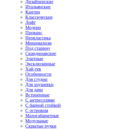
Дизайнерские
Итальянские
Кантри
Классические
Лофт
Модерн
Прованс
Неоклассика
Минимализм
Под старину
Скандинавские
Элитные
Эксклюзивные
Хай-тек
Особенности
Для студии
Для хрущевки
Для дачи
Встроенные
С антресолями
С барной стойкой
С островом
Малогабаритные
Модульные
Скрытые ручки