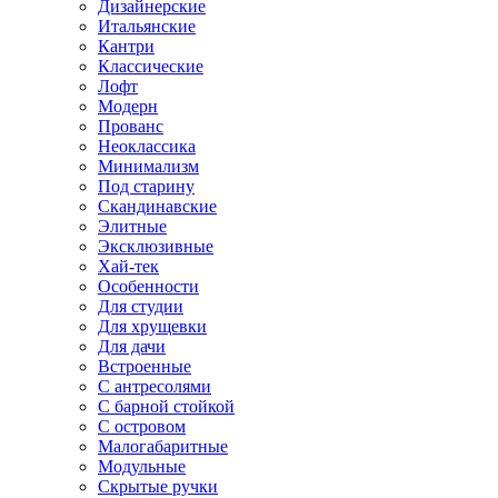
Дизайнерские
Итальянские
Кантри
Классические
Лофт
Модерн
Прованс
Неоклассика
Минимализм
Под старину
Скандинавские
Элитные
Эксклюзивные
Хай-тек
Особенности
Для студии
Для хрущевки
Для дачи
Встроенные
С антресолями
С барной стойкой
С островом
Малогабаритные
Модульные
Скрытые ручки