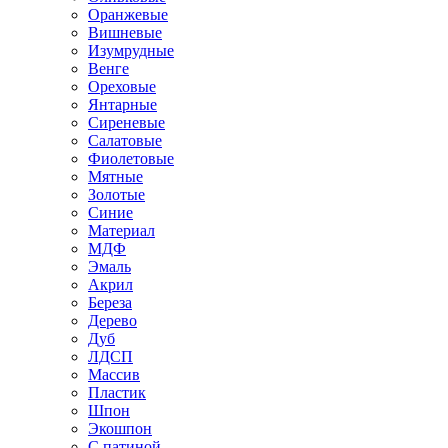
Оранжевые
Вишневые
Изумрудные
Венге
Ореховые
Янтарные
Сиреневые
Салатовые
Фиолетовые
Мятные
Золотые
Синие
Материал
МДФ
Эмаль
Акрил
Береза
Дерево
Дуб
ЛДСП
Массив
Пластик
Шпон
Экошпон
С патиной