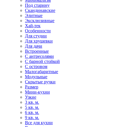
Минимализм
Под старину
Скандинавские
Элитные
Эксклюзивные
Хай-тек
Особенности
Для студии
Для хрущевки
Для дачи
Встроенные
С антресолями
С барной стойкой
С островом
Малогабаритные
Модульные
Скрытые ручки
Размер
Мини-кухни
Узкие
3 кв. м.
5 кв. м.
6 кв. м.
9 кв. м.
Все для кухни