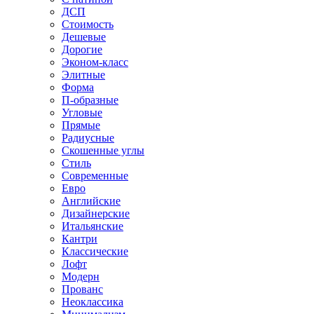
ДСП
Стоимость
Дешевые
Дорогие
Эконом-класс
Элитные
Форма
П-образные
Угловые
Прямые
Радиусные
Скошенные углы
Стиль
Современные
Евро
Английские
Дизайнерские
Итальянские
Кантри
Классические
Лофт
Модерн
Прованс
Неоклассика