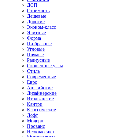
ДСП
Стоимость
Дешевые
Дорогие
Эконом-класс
Элитные
Форма
П-образные
Угловые
Прямые
Радиусные
Скошенные углы
Стиль
Современные
Евро
Английские
Дизайнерские
Итальянские
Кантри
Классические
Лофт
Модерн
Прованс
Неоклассика