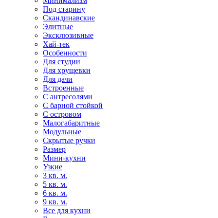
Минимализм
Под старину
Скандинавские
Элитные
Эксклюзивные
Хай-тек
Особенности
Для студии
Для хрущевки
Для дачи
Встроенные
С антресолями
С барной стойкой
С островом
Малогабаритные
Модульные
Скрытые ручки
Размер
Мини-кухни
Узкие
3 кв. м.
5 кв. м.
6 кв. м.
9 кв. м.
Все для кухни