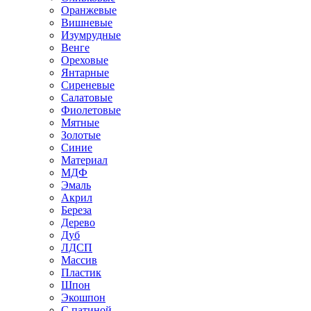
Оранжевые
Вишневые
Изумрудные
Венге
Ореховые
Янтарные
Сиреневые
Салатовые
Фиолетовые
Мятные
Золотые
Синие
Материал
МДФ
Эмаль
Акрил
Береза
Дерево
Дуб
ЛДСП
Массив
Пластик
Шпон
Экошпон
С патиной