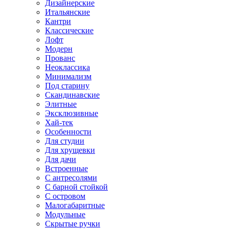
Дизайнерские
Итальянские
Кантри
Классические
Лофт
Модерн
Прованс
Неоклассика
Минимализм
Под старину
Скандинавские
Элитные
Эксклюзивные
Хай-тек
Особенности
Для студии
Для хрущевки
Для дачи
Встроенные
С антресолями
С барной стойкой
С островом
Малогабаритные
Модульные
Скрытые ручки