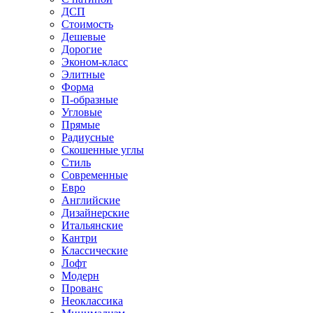
ДСП
Стоимость
Дешевые
Дорогие
Эконом-класс
Элитные
Форма
П-образные
Угловые
Прямые
Радиусные
Скошенные углы
Стиль
Современные
Евро
Английские
Дизайнерские
Итальянские
Кантри
Классические
Лофт
Модерн
Прованс
Неоклассика