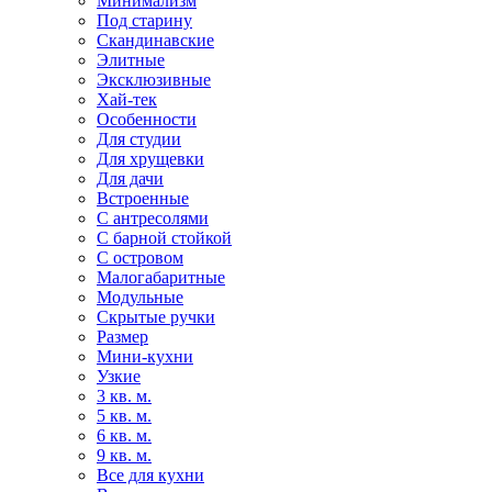
Минимализм
Под старину
Скандинавские
Элитные
Эксклюзивные
Хай-тек
Особенности
Для студии
Для хрущевки
Для дачи
Встроенные
С антресолями
С барной стойкой
С островом
Малогабаритные
Модульные
Скрытые ручки
Размер
Мини-кухни
Узкие
3 кв. м.
5 кв. м.
6 кв. м.
9 кв. м.
Все для кухни