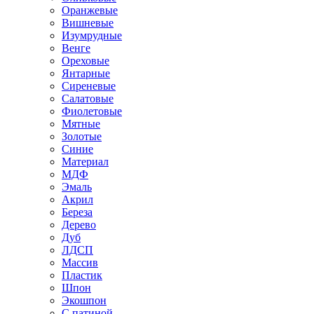
Оранжевые
Вишневые
Изумрудные
Венге
Ореховые
Янтарные
Сиреневые
Салатовые
Фиолетовые
Мятные
Золотые
Синие
Материал
МДФ
Эмаль
Акрил
Береза
Дерево
Дуб
ЛДСП
Массив
Пластик
Шпон
Экошпон
С патиной