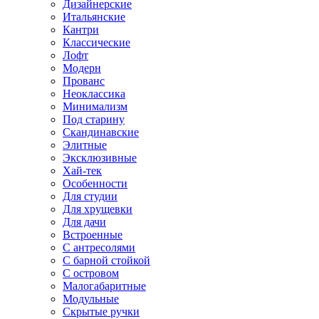
Дизайнерские
Итальянские
Кантри
Классические
Лофт
Модерн
Прованс
Неоклассика
Минимализм
Под старину
Скандинавские
Элитные
Эксклюзивные
Хай-тек
Особенности
Для студии
Для хрущевки
Для дачи
Встроенные
С антресолями
С барной стойкой
С островом
Малогабаритные
Модульные
Скрытые ручки