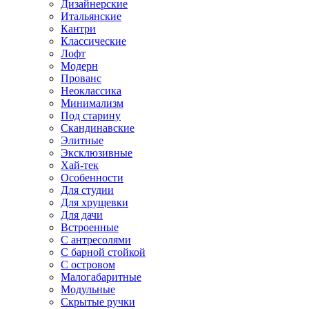
Дизайнерские
Итальянские
Кантри
Классические
Лофт
Модерн
Прованс
Неоклассика
Минимализм
Под старину
Скандинавские
Элитные
Эксклюзивные
Хай-тек
Особенности
Для студии
Для хрущевки
Для дачи
Встроенные
С антресолями
С барной стойкой
С островом
Малогабаритные
Модульные
Скрытые ручки