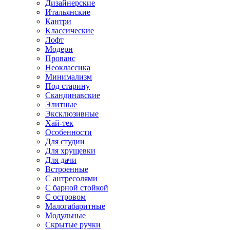
Дизайнерские
Итальянские
Кантри
Классические
Лофт
Модерн
Прованс
Неоклассика
Минимализм
Под старину
Скандинавские
Элитные
Эксклюзивные
Хай-тек
Особенности
Для студии
Для хрущевки
Для дачи
Встроенные
С антресолями
С барной стойкой
С островом
Малогабаритные
Модульные
Скрытые ручки