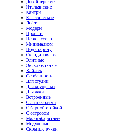
Дизайнерские
Итальянские
Кантри
Классические
Лофт
Модерн
Прованс
Неоклассика
Минимализм
Под старину
Скандинавские
Элитные
Эксклюзивные
Хай-тек
Особенности
Для студии
Для хрущевки
Для дачи
Встроенные
С антресолями
С барной стойкой
С островом
Малогабаритные
Модульные
Скрытые ручки