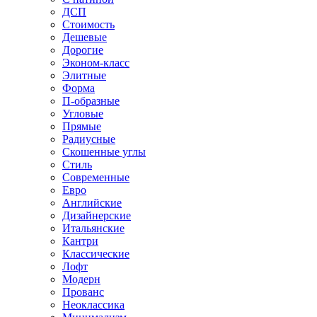
ДСП
Стоимость
Дешевые
Дорогие
Эконом-класс
Элитные
Форма
П-образные
Угловые
Прямые
Радиусные
Скошенные углы
Стиль
Современные
Евро
Английские
Дизайнерские
Итальянские
Кантри
Классические
Лофт
Модерн
Прованс
Неоклассика