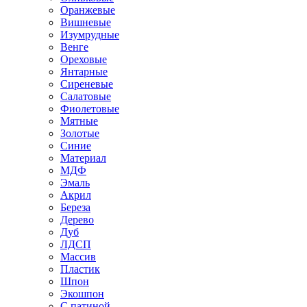
Оранжевые
Вишневые
Изумрудные
Венге
Ореховые
Янтарные
Сиреневые
Салатовые
Фиолетовые
Мятные
Золотые
Синие
Материал
МДФ
Эмаль
Акрил
Береза
Дерево
Дуб
ЛДСП
Массив
Пластик
Шпон
Экошпон
С патиной