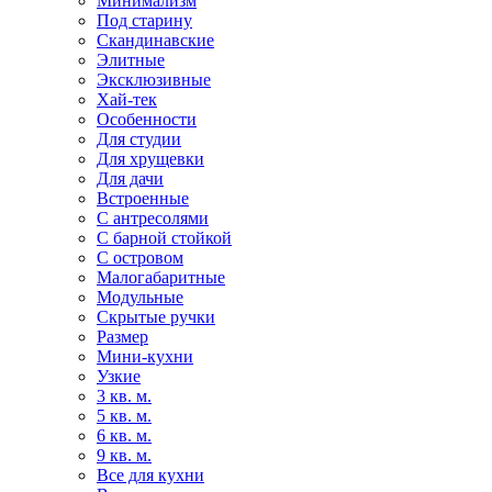
Минимализм
Под старину
Скандинавские
Элитные
Эксклюзивные
Хай-тек
Особенности
Для студии
Для хрущевки
Для дачи
Встроенные
С антресолями
С барной стойкой
С островом
Малогабаритные
Модульные
Скрытые ручки
Размер
Мини-кухни
Узкие
3 кв. м.
5 кв. м.
6 кв. м.
9 кв. м.
Все для кухни