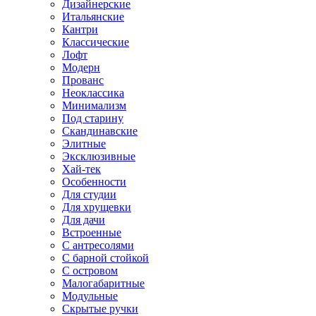
Дизайнерские
Итальянские
Кантри
Классические
Лофт
Модерн
Прованс
Неоклассика
Минимализм
Под старину
Скандинавские
Элитные
Эксклюзивные
Хай-тек
Особенности
Для студии
Для хрущевки
Для дачи
Встроенные
С антресолями
С барной стойкой
С островом
Малогабаритные
Модульные
Скрытые ручки