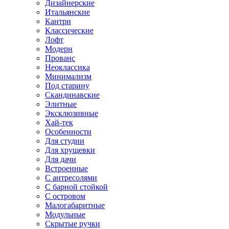
Дизайнерские
Итальянские
Кантри
Классические
Лофт
Модерн
Прованс
Неоклассика
Минимализм
Под старину
Скандинавские
Элитные
Эксклюзивные
Хай-тек
Особенности
Для студии
Для хрущевки
Для дачи
Встроенные
С антресолями
С барной стойкой
С островом
Малогабаритные
Модульные
Скрытые ручки