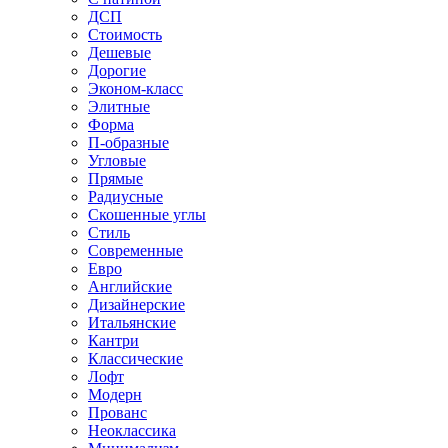
ДСП
Стоимость
Дешевые
Дорогие
Эконом-класс
Элитные
Форма
П-образные
Угловые
Прямые
Радиусные
Скошенные углы
Стиль
Современные
Евро
Английские
Дизайнерские
Итальянские
Кантри
Классические
Лофт
Модерн
Прованс
Неоклассика