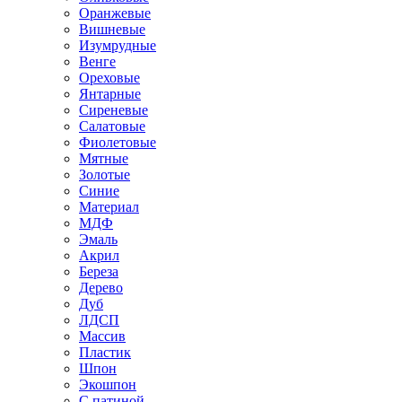
Оранжевые
Вишневые
Изумрудные
Венге
Ореховые
Янтарные
Сиреневые
Салатовые
Фиолетовые
Мятные
Золотые
Синие
Материал
МДФ
Эмаль
Акрил
Береза
Дерево
Дуб
ЛДСП
Массив
Пластик
Шпон
Экошпон
С патиной