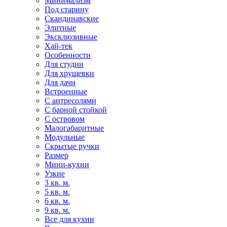
Минимализм
Под старину
Скандинавские
Элитные
Эксклюзивные
Хай-тек
Особенности
Для студии
Для хрущевки
Для дачи
Встроенные
С антресолями
С барной стойкой
С островом
Малогабаритные
Модульные
Скрытые ручки
Размер
Мини-кухни
Узкие
3 кв. м.
5 кв. м.
6 кв. м.
9 кв. м.
Все для кухни