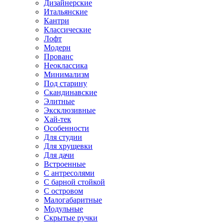
Дизайнерские
Итальянские
Кантри
Классические
Лофт
Модерн
Прованс
Неоклассика
Минимализм
Под старину
Скандинавские
Элитные
Эксклюзивные
Хай-тек
Особенности
Для студии
Для хрущевки
Для дачи
Встроенные
С антресолями
С барной стойкой
С островом
Малогабаритные
Модульные
Скрытые ручки