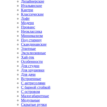
Дизайнерские
Итальянские
Кантри
Классические
Лофт
Модерн
Прованс
Неоклассика
Минимализм
Под старину
Скандинавские
Элитные
Эксклюзивные
Хай-тек
Особенности
Для студии
Для хрущевки
Для дачи
Встроенные
С антресолями
С барной стойкой
С островом
Малогабаритные
Модульные
Скрытые ручки