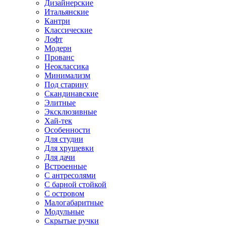
Дизайнерские
Итальянские
Кантри
Классические
Лофт
Модерн
Прованс
Неоклассика
Минимализм
Под старину
Скандинавские
Элитные
Эксклюзивные
Хай-тек
Особенности
Для студии
Для хрущевки
Для дачи
Встроенные
С антресолями
С барной стойкой
С островом
Малогабаритные
Модульные
Скрытые ручки