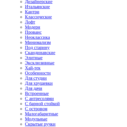
Дизайнерские
Итальянские
Кантри
Классические
Лофт
Модерн
Прованс
Неоклассика
Минимализм
Под старину
Скандинавские
Элитные
Эксклюзивные
Хай-тек
Особенности
Для студии
Для хрущевки
Для дачи
Встроенные
С антресолями
С барной стойкой
С островом
Малогабаритные
Модульные
Скрытые ручки