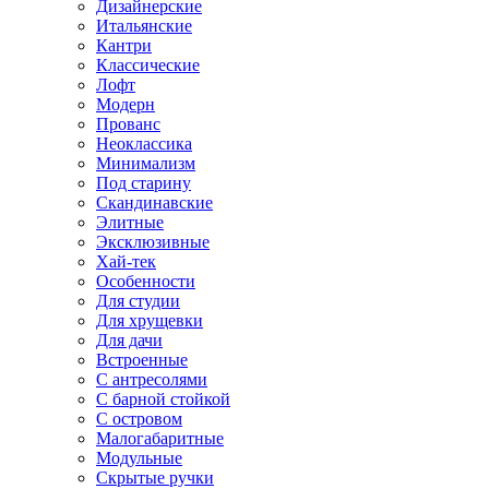
Дизайнерские
Итальянские
Кантри
Классические
Лофт
Модерн
Прованс
Неоклассика
Минимализм
Под старину
Скандинавские
Элитные
Эксклюзивные
Хай-тек
Особенности
Для студии
Для хрущевки
Для дачи
Встроенные
С антресолями
С барной стойкой
С островом
Малогабаритные
Модульные
Скрытые ручки