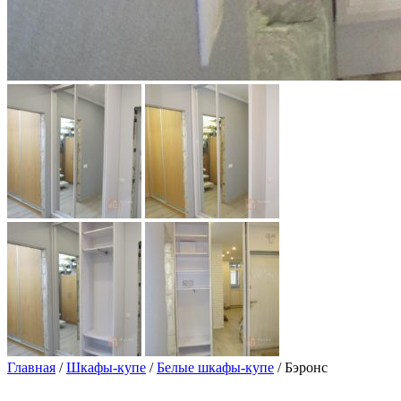
Главная
/
Шкафы-купе
/
Белые шкафы-купе
/ Бэронс