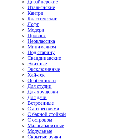
Дизайнерские
Итальянские
Кантри
Классические
Лофт
Модерн
Прованс
Неоклассика
Минимализм
Под старину
Скандинавские
Элитные
Эксклюзивные
Хай-тек
Особенности
Для студии
Для хрущевки
Для дачи
Встроенные
С антресолями
С барной стойкой
С островом
Малогабаритные
Модульные
Скрытые ручки