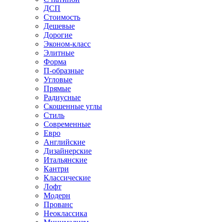
ДСП
Стоимость
Дешевые
Дорогие
Эконом-класс
Элитные
Форма
П-образные
Угловые
Прямые
Радиусные
Скошенные углы
Стиль
Современные
Евро
Английские
Дизайнерские
Итальянские
Кантри
Классические
Лофт
Модерн
Прованс
Неоклассика