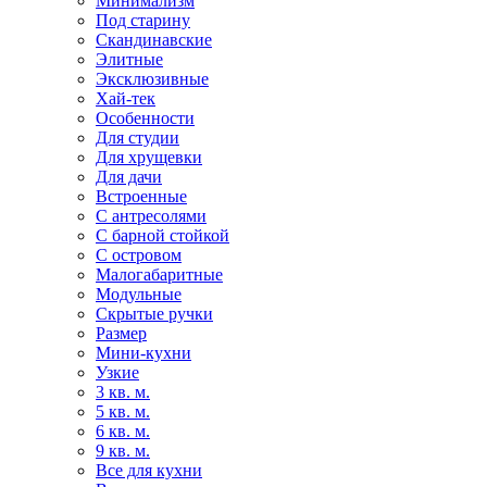
Минимализм
Под старину
Скандинавские
Элитные
Эксклюзивные
Хай-тек
Особенности
Для студии
Для хрущевки
Для дачи
Встроенные
С антресолями
С барной стойкой
С островом
Малогабаритные
Модульные
Скрытые ручки
Размер
Мини-кухни
Узкие
3 кв. м.
5 кв. м.
6 кв. м.
9 кв. м.
Все для кухни