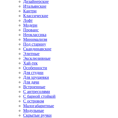
Дизайнерские
Итальянские
Кантри
Классические
Лофт
Модерн
Прованс
Неоклассика
Минимализм
Под старину
Скандинавские
Элитные
Эксклюзивные
Хай-тек
Особенности
Для студии
Для хрущевки
Для дачи
Встроенные
С антресолями
С барной стойкой
С островом
Малогабаритные
Модульные
Скрытые ручки