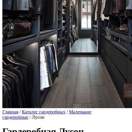
Главная
/
Каталог гардеробных
/
Маленькие
гардеробные
/ Лусон
Гардеробная Лусон