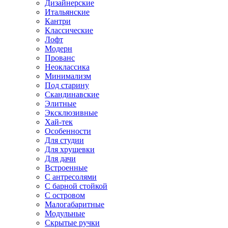
Дизайнерские
Итальянские
Кантри
Классические
Лофт
Модерн
Прованс
Неоклассика
Минимализм
Под старину
Скандинавские
Элитные
Эксклюзивные
Хай-тек
Особенности
Для студии
Для хрущевки
Для дачи
Встроенные
С антресолями
С барной стойкой
С островом
Малогабаритные
Модульные
Скрытые ручки