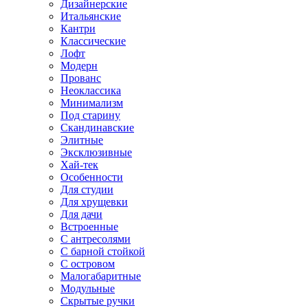
Дизайнерские
Итальянские
Кантри
Классические
Лофт
Модерн
Прованс
Неоклассика
Минимализм
Под старину
Скандинавские
Элитные
Эксклюзивные
Хай-тек
Особенности
Для студии
Для хрущевки
Для дачи
Встроенные
С антресолями
С барной стойкой
С островом
Малогабаритные
Модульные
Скрытые ручки