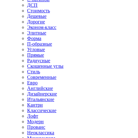
ДСП
Стоимость
Дешевые
Дорогие
Эконом-класс
Элитные
Форма
П-образные
Угловые
Прямые
Радиусные
Скошенные углы
Стиль
Современные
Евро
Английские
Дизайнерские
Итальянские
Кантри
Классические
Лофт
Модерн
Прованс
Неоклассика