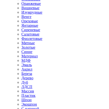
Оранжевые
Вишневые
Изумрудные
Венге
Ореховые
Янтарные
Сиреневые
Салатовые
Фиолетовые
Мятные
Золотые
Синие
Материал
МДФ
Эмаль
Акрил
Береза
Дерево
Дуб
ЛДСП
Массив
Пластик
Шпон
Экошпон
С патиной