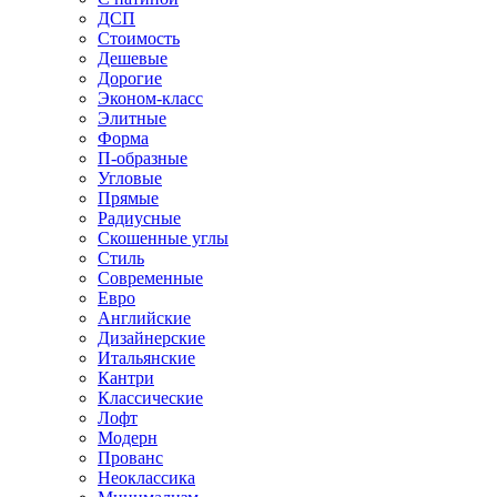
ДСП
Стоимость
Дешевые
Дорогие
Эконом-класс
Элитные
Форма
П-образные
Угловые
Прямые
Радиусные
Скошенные углы
Стиль
Современные
Евро
Английские
Дизайнерские
Итальянские
Кантри
Классические
Лофт
Модерн
Прованс
Неоклассика