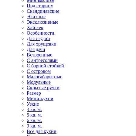
Минимализм
Под старину
Скандинавские
Элитные
Эксклюзивные
Хай-тек
Особенности
Для студии
Для хрущевки
Для дачи
Встроенные
С антресолями
С барной стойкой
С островом
Малогабаритные
Модульные
Скрытые ручки
Размер
Мини-кухни
Узкие
3 кв. м.
5 кв. м.
6 кв. м.
9 кв. м.
Все для кухни