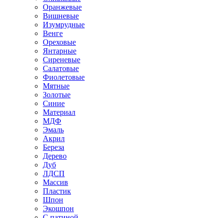
Оранжевые
Вишневые
Изумрудные
Венге
Ореховые
Янтарные
Сиреневые
Салатовые
Фиолетовые
Мятные
Золотые
Синие
Материал
МДФ
Эмаль
Акрил
Береза
Дерево
Дуб
ЛДСП
Массив
Пластик
Шпон
Экошпон
С патиной