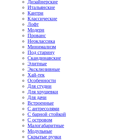
Дизайнерские
Итальянские
Кантри
Классические
Лофт
Модерн
Прованс
Неоклассика
Минимализм
Под старину
Скандинавские
Элитные
Эксклюзивные
Хай-тек
Особенности
Для студии
Для хрущевки
Для дачи
Встроенные
С антресолями
С барной стойкой
С островом
Малогабаритные
Модульные
Скрытые ручки