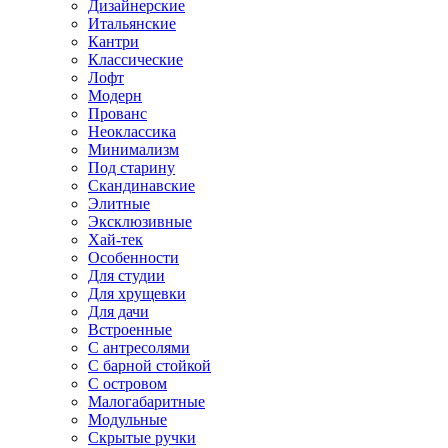
Дизайнерские
Итальянские
Кантри
Классические
Лофт
Модерн
Прованс
Неоклассика
Минимализм
Под старину
Скандинавские
Элитные
Эксклюзивные
Хай-тек
Особенности
Для студии
Для хрущевки
Для дачи
Встроенные
С антресолями
С барной стойкой
С островом
Малогабаритные
Модульные
Скрытые ручки