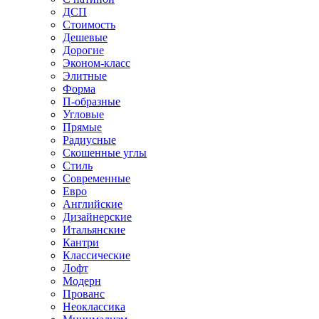
ДСП
Стоимость
Дешевые
Дорогие
Эконом-класс
Элитные
Форма
П-образные
Угловые
Прямые
Радиусные
Скошенные углы
Стиль
Современные
Евро
Английские
Дизайнерские
Итальянские
Кантри
Классические
Лофт
Модерн
Прованс
Неоклассика