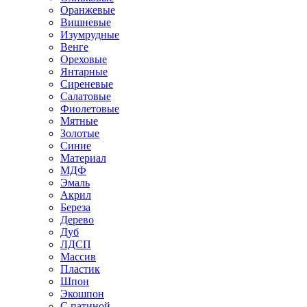
Оранжевые
Вишневые
Изумрудные
Венге
Ореховые
Янтарные
Сиреневые
Салатовые
Фиолетовые
Мятные
Золотые
Синие
Материал
МДФ
Эмаль
Акрил
Береза
Дерево
Дуб
ЛДСП
Массив
Пластик
Шпон
Экошпон
С патиной