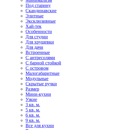
Минимализм
Под старину
Скандинавские
Элитные
Эксклюзивные
Хай-тек
Особенности
Для студии
Для хрущевки
Для дачи
Встроенные
С антресолями
С барной стойкой
С островом
Малогабаритные
Модульные
Скрытые ручки
Размер
Мини-кухни
Узкие
3 кв. м.
5 кв. м.
6 кв. м.
9 кв. м.
Все для кухни