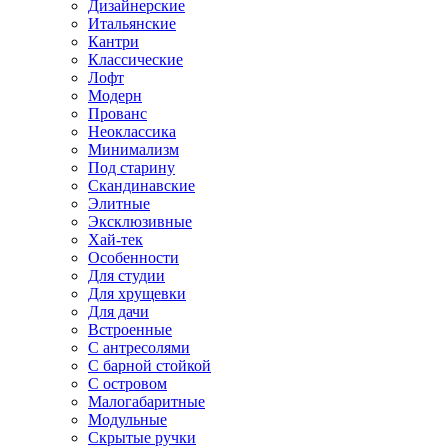
Дизайнерские
Итальянские
Кантри
Классические
Лофт
Модерн
Прованс
Неоклассика
Минимализм
Под старину
Скандинавские
Элитные
Эксклюзивные
Хай-тек
Особенности
Для студии
Для хрущевки
Для дачи
Встроенные
С антресолями
С барной стойкой
С островом
Малогабаритные
Модульные
Скрытые ручки