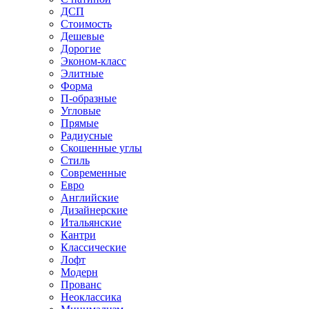
ДСП
Стоимость
Дешевые
Дорогие
Эконом-класс
Элитные
Форма
П-образные
Угловые
Прямые
Радиусные
Скошенные углы
Стиль
Современные
Евро
Английские
Дизайнерские
Итальянские
Кантри
Классические
Лофт
Модерн
Прованс
Неоклассика