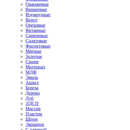
Оранжевые
Вишневые
Изумрудные
Венге
Ореховые
Янтарные
Сиреневые
Салатовые
Фиолетовые
Мятные
Золотые
Синие
Материал
МДФ
Эмаль
Акрил
Береза
Дерево
Дуб
ЛДСП
Массив
Пластик
Шпон
Экошпон
С патиной