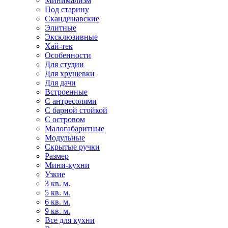
Минимализм
Под старину
Скандинавские
Элитные
Эксклюзивные
Хай-тек
Особенности
Для студии
Для хрущевки
Для дачи
Встроенные
С антресолями
С барной стойкой
С островом
Малогабаритные
Модульные
Скрытые ручки
Размер
Мини-кухни
Узкие
3 кв. м.
5 кв. м.
6 кв. м.
9 кв. м.
Все для кухни