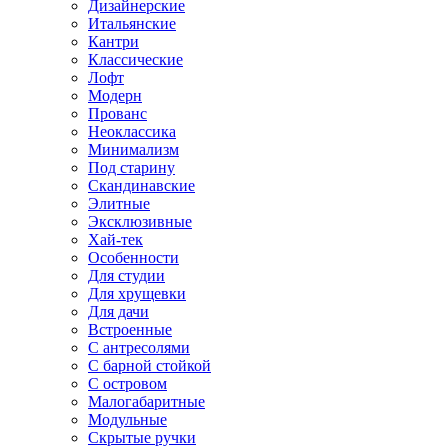
Дизайнерские
Итальянские
Кантри
Классические
Лофт
Модерн
Прованс
Неоклассика
Минимализм
Под старину
Скандинавские
Элитные
Эксклюзивные
Хай-тек
Особенности
Для студии
Для хрущевки
Для дачи
Встроенные
С антресолями
С барной стойкой
С островом
Малогабаритные
Модульные
Скрытые ручки