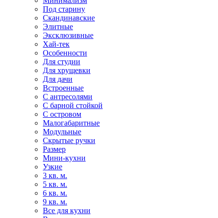
Минимализм
Под старину
Скандинавские
Элитные
Эксклюзивные
Хай-тек
Особенности
Для студии
Для хрущевки
Для дачи
Встроенные
С антресолями
С барной стойкой
С островом
Малогабаритные
Модульные
Скрытые ручки
Размер
Мини-кухни
Узкие
3 кв. м.
5 кв. м.
6 кв. м.
9 кв. м.
Все для кухни