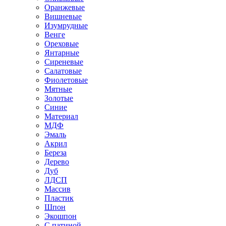
Оранжевые
Вишневые
Изумрудные
Венге
Ореховые
Янтарные
Сиреневые
Салатовые
Фиолетовые
Мятные
Золотые
Синие
Материал
МДФ
Эмаль
Акрил
Береза
Дерево
Дуб
ЛДСП
Массив
Пластик
Шпон
Экошпон
С патиной