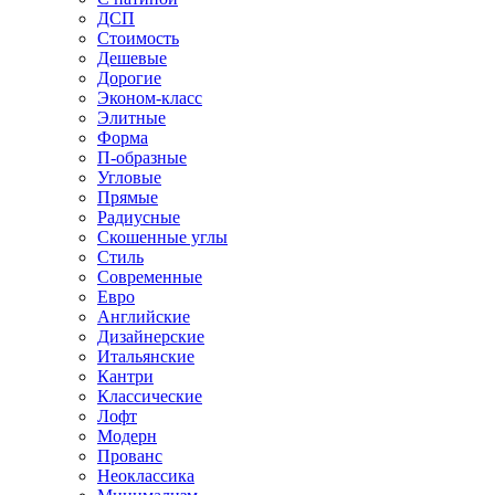
ДСП
Стоимость
Дешевые
Дорогие
Эконом-класс
Элитные
Форма
П-образные
Угловые
Прямые
Радиусные
Скошенные углы
Стиль
Современные
Евро
Английские
Дизайнерские
Итальянские
Кантри
Классические
Лофт
Модерн
Прованс
Неоклассика