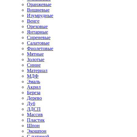
Оранжевые
Вишневые
Изумрудные
Венге
Ореховые
Янтарные
Сиреневые
Салатовые
Фиолетовые
Мятные
Золотые
Синие
Материал
МДФ
Эмаль
Акрил
Береза
Дерево
Дуб
ЛДСП
Массив
Пластик
Шпон
Экошпон
С патиной