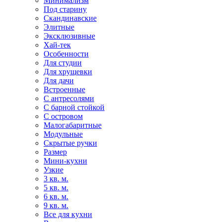
Минимализм
Под старину
Скандинавские
Элитные
Эксклюзивные
Хай-тек
Особенности
Для студии
Для хрущевки
Для дачи
Встроенные
С антресолями
С барной стойкой
С островом
Малогабаритные
Модульные
Скрытые ручки
Размер
Мини-кухни
Узкие
3 кв. м.
5 кв. м.
6 кв. м.
9 кв. м.
Все для кухни