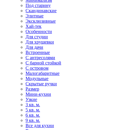
Минимализм
Под старину
Скандинавские
Элитные
Эксклюзивные
Хай-тек
Особенности
Для студии
Для хрущевки
Для дачи
Встроенные
С антресолями
С барной стойкой
С островом
Малогабаритные
Модульные
Скрытые ручки
Размер
Мини-кухни
Узкие
3 кв. м.
5 кв. м.
6 кв. м.
9 кв. м.
Все для кухни