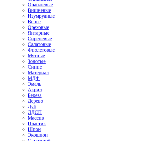
Оранжевые
Вишневые
Изумрудные
Венге
Ореховые
Янтарные
Сиреневые
Салатовые
Фиолетовые
Мятные
Золотые
Синие
Материал
МДФ
Эмаль
Акрил
Береза
Дерево
Дуб
ЛДСП
Массив
Пластик
Шпон
Экошпон
С патиной