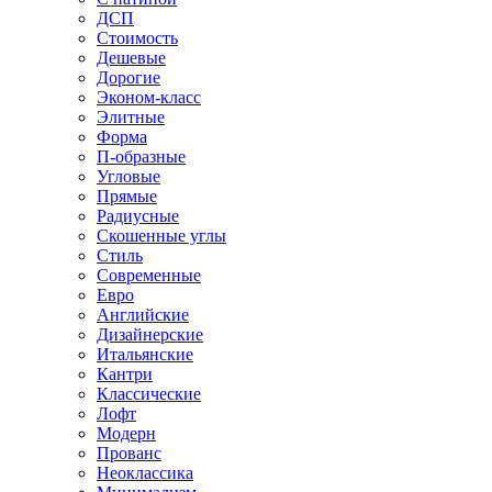
ДСП
Стоимость
Дешевые
Дорогие
Эконом-класс
Элитные
Форма
П-образные
Угловые
Прямые
Радиусные
Скошенные углы
Стиль
Современные
Евро
Английские
Дизайнерские
Итальянские
Кантри
Классические
Лофт
Модерн
Прованс
Неоклассика