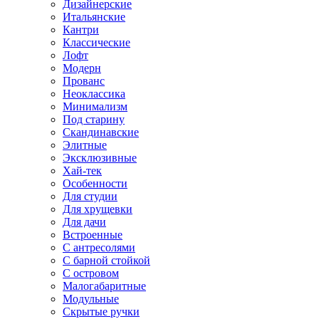
Дизайнерские
Итальянские
Кантри
Классические
Лофт
Модерн
Прованс
Неоклассика
Минимализм
Под старину
Скандинавские
Элитные
Эксклюзивные
Хай-тек
Особенности
Для студии
Для хрущевки
Для дачи
Встроенные
С антресолями
С барной стойкой
С островом
Малогабаритные
Модульные
Скрытые ручки