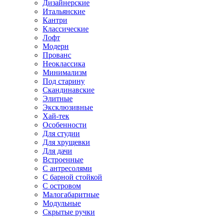
Дизайнерские
Итальянские
Кантри
Классические
Лофт
Модерн
Прованс
Неоклассика
Минимализм
Под старину
Скандинавские
Элитные
Эксклюзивные
Хай-тек
Особенности
Для студии
Для хрущевки
Для дачи
Встроенные
С антресолями
С барной стойкой
С островом
Малогабаритные
Модульные
Скрытые ручки