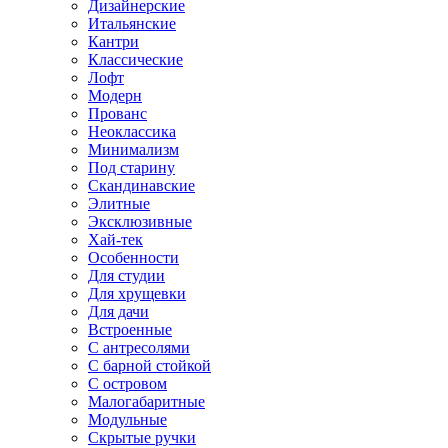
Дизайнерские
Итальянские
Кантри
Классические
Лофт
Модерн
Прованс
Неоклассика
Минимализм
Под старину
Скандинавские
Элитные
Эксклюзивные
Хай-тек
Особенности
Для студии
Для хрущевки
Для дачи
Встроенные
С антресолями
С барной стойкой
С островом
Малогабаритные
Модульные
Скрытые ручки