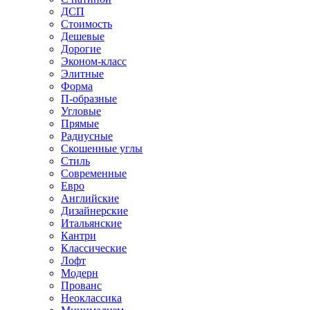
ДСП
Стоимость
Дешевые
Дорогие
Эконом-класс
Элитные
Форма
П-образные
Угловые
Прямые
Радиусные
Скошенные углы
Стиль
Современные
Евро
Английские
Дизайнерские
Итальянские
Кантри
Классические
Лофт
Модерн
Прованс
Неоклассика