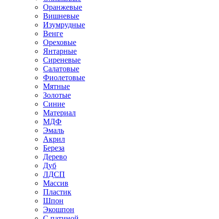
Оранжевые
Вишневые
Изумрудные
Венге
Ореховые
Янтарные
Сиреневые
Салатовые
Фиолетовые
Мятные
Золотые
Синие
Материал
МДФ
Эмаль
Акрил
Береза
Дерево
Дуб
ЛДСП
Массив
Пластик
Шпон
Экошпон
С патиной