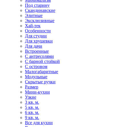
Минимализм
Под старину
Скандинавские
Элитные
Эксклюзивные
Хай-тек
Особенности
Для студии
Для хрущевки
Для дачи
Встроенные
С антресолями
С барной стойкой
С островом
Малогабаритные
Модульные
Скрытые ручки
Размер
Мини-кухни
Узкие
3 кв. м.
5 кв. м.
6 кв. м.
9 кв. м.
Все для кухни