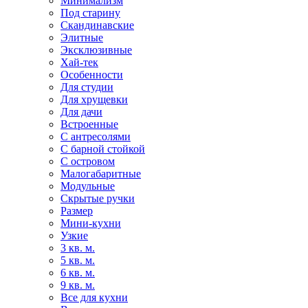
Минимализм
Под старину
Скандинавские
Элитные
Эксклюзивные
Хай-тек
Особенности
Для студии
Для хрущевки
Для дачи
Встроенные
С антресолями
С барной стойкой
С островом
Малогабаритные
Модульные
Скрытые ручки
Размер
Мини-кухни
Узкие
3 кв. м.
5 кв. м.
6 кв. м.
9 кв. м.
Все для кухни