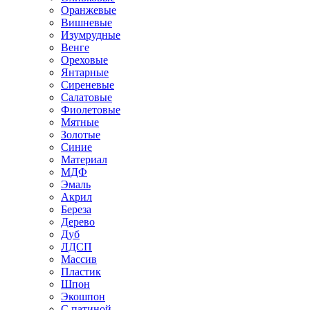
Оранжевые
Вишневые
Изумрудные
Венге
Ореховые
Янтарные
Сиреневые
Салатовые
Фиолетовые
Мятные
Золотые
Синие
Материал
МДФ
Эмаль
Акрил
Береза
Дерево
Дуб
ЛДСП
Массив
Пластик
Шпон
Экошпон
С патиной