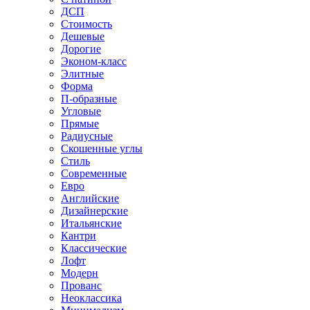
ДСП
Стоимость
Дешевые
Дорогие
Эконом-класс
Элитные
Форма
П-образные
Угловые
Прямые
Радиусные
Скошенные углы
Стиль
Современные
Евро
Английские
Дизайнерские
Итальянские
Кантри
Классические
Лофт
Модерн
Прованс
Неоклассика