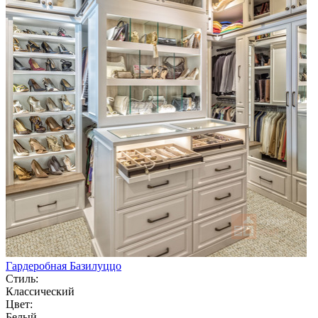
Гардеробная Базилуццо
Стиль:
Классический
Цвет:
Белый