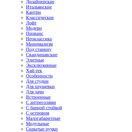
Дизайнерские
Итальянские
Кантри
Классические
Лофт
Модерн
Прованс
Неоклассика
Минимализм
Под старину
Скандинавские
Элитные
Эксклюзивные
Хай-тек
Особенности
Для студии
Для хрущевки
Для дачи
Встроенные
С антресолями
С барной стойкой
С островом
Малогабаритные
Модульные
Скрытые ручки