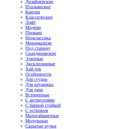
Дизайнерские
Итальянские
Кантри
Классические
Лофт
Модерн
Прованс
Неоклассика
Минимализм
Под старину
Скандинавские
Элитные
Эксклюзивные
Хай-тек
Особенности
Для студии
Для хрущевки
Для дачи
Встроенные
С антресолями
С барной стойкой
С островом
Малогабаритные
Модульные
Скрытые ручки