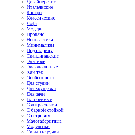
Дизайнерские
Итальянские
Кантри
Классические
Лофт
Модерн
Прованс
Неоклассика
Минимализм
Под старину
Скандинавские
Элитные
Эксклюзивные
Хай-тек
Особенности
Для студии
Для хрущевки
Для дачи
Встроенные
С антресолями
С барной стойкой
С островом
Малогабаритные
Модульные
Скрытые ручки