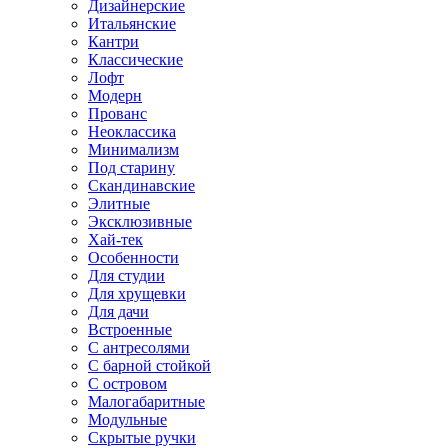
Дизайнерские
Итальянские
Кантри
Классические
Лофт
Модерн
Прованс
Неоклассика
Минимализм
Под старину
Скандинавские
Элитные
Эксклюзивные
Хай-тек
Особенности
Для студии
Для хрущевки
Для дачи
Встроенные
С антресолями
С барной стойкой
С островом
Малогабаритные
Модульные
Скрытые ручки