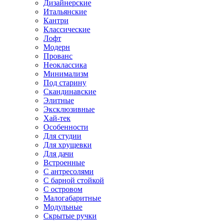
Дизайнерские
Итальянские
Кантри
Классические
Лофт
Модерн
Прованс
Неоклассика
Минимализм
Под старину
Скандинавские
Элитные
Эксклюзивные
Хай-тек
Особенности
Для студии
Для хрущевки
Для дачи
Встроенные
С антресолями
С барной стойкой
С островом
Малогабаритные
Модульные
Скрытые ручки