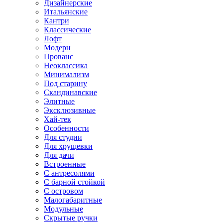
Дизайнерские
Итальянские
Кантри
Классические
Лофт
Модерн
Прованс
Неоклассика
Минимализм
Под старину
Скандинавские
Элитные
Эксклюзивные
Хай-тек
Особенности
Для студии
Для хрущевки
Для дачи
Встроенные
С антресолями
С барной стойкой
С островом
Малогабаритные
Модульные
Скрытые ручки