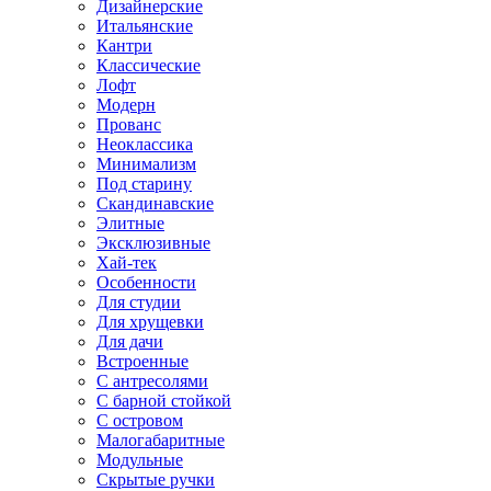
Дизайнерские
Итальянские
Кантри
Классические
Лофт
Модерн
Прованс
Неоклассика
Минимализм
Под старину
Скандинавские
Элитные
Эксклюзивные
Хай-тек
Особенности
Для студии
Для хрущевки
Для дачи
Встроенные
С антресолями
С барной стойкой
С островом
Малогабаритные
Модульные
Скрытые ручки