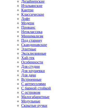
Дизайнерские
Итальянские
Кантри
Классические
Лофт
Модерн
Прованс
Неоклассика
Минимализм
Под старину
Скандинавские
Элитные
Эксклюзивные
Хай-тек
Особенности
Для студии
Для хрущевки
Для дачи
Встроенные
С антресолями
С барной стойкой
С островом
Малогабаритные
Модульные
Скрытые ручки