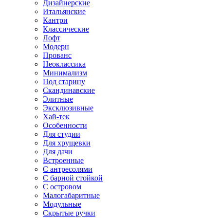
Дизайнерские
Итальянские
Кантри
Классические
Лофт
Модерн
Прованс
Неоклассика
Минимализм
Под старину
Скандинавские
Элитные
Эксклюзивные
Хай-тек
Особенности
Для студии
Для хрущевки
Для дачи
Встроенные
С антресолями
С барной стойкой
С островом
Малогабаритные
Модульные
Скрытые ручки